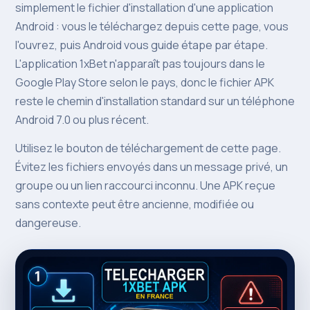
simplement le fichier d'installation d'une application
Android : vous le téléchargez depuis cette page, vous
l'ouvrez, puis Android vous guide étape par étape.
L'application 1xBet n'apparaît pas toujours dans le
Google Play Store selon le pays, donc le fichier APK
reste le chemin d'installation standard sur un téléphone
Android 7.0 ou plus récent.
Utilisez le bouton de téléchargement de cette page.
Évitez les fichiers envoyés dans un message privé, un
groupe ou un lien raccourci inconnu. Une APK reçue
sans contexte peut être ancienne, modifiée ou
dangereuse.