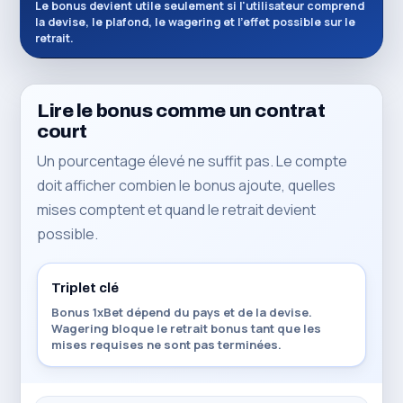
Le bonus devient utile seulement si l'utilisateur comprend
la devise, le plafond, le wagering et l'effet possible sur le
retrait.
Lire le bonus comme un contrat
court
Un pourcentage élevé ne suffit pas. Le compte
doit afficher combien le bonus ajoute, quelles
mises comptent et quand le retrait devient
possible.
Triplet clé
Bonus 1xBet dépend du pays et de la devise.
Wagering bloque le retrait bonus tant que les
mises requises ne sont pas terminées.