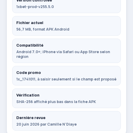
Version contrôlée
1xbet-prod-v255.5.0
Fichier actuel
56,7 MB, format APK Android
Compatibilité
Android 7.0+; iPhone via Safari ou App Store selon
région
Code promo
1x_1741011, à saisir seulement si le champ est proposé
Vérification
SHA-256 affiché plus bas dans la fiche APK
Dernière revue
20 juin 2026 par Camille N'Diaye