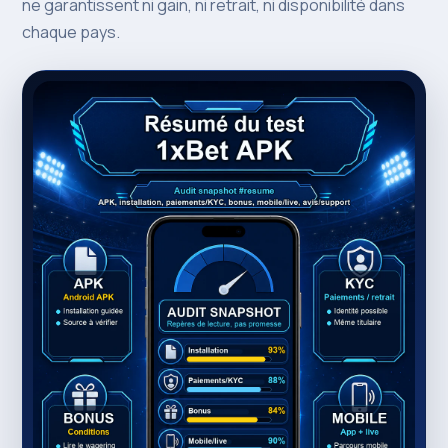
ne garantissent ni gain, ni retrait, ni disponibilité dans
chaque pays.