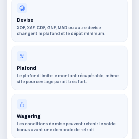
Devise
XOF, XAF, CDF, GNF, MAD ou autre devise
changent le plafond et le dépôt minimum.
Plafond
Le plafond limite le montant récupérable, même
si le pourcentage paraît très fort.
Wagering
Les conditions de mise peuvent retenir le solde
bonus avant une demande de retrait.