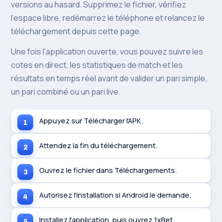
versions au hasard. Supprimez le fichier, vérifiez
l'espace libre, redémarrez le téléphone et relancez le
téléchargement depuis cette page.
Une fois l'application ouverte, vous pouvez suivre les
cotes en direct, les statistiques de match et les
résultats en temps réel avant de valider un pari simple,
un pari combiné ou un pari live.
Appuyez sur Télécharger l'APK.
Attendez la fin du téléchargement.
Ouvrez le fichier dans Téléchargements.
Autorisez l'installation si Android le demande.
Installez l'application, puis ouvrez 1xBet.