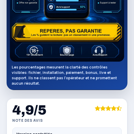
Les pourcentages mesurent la clarté des contrôles
visibles: fichier, installation, paiement, bonus, live et
support. Ils ne classent pas l'opérateur et ne promettent
aucun résultat.
4,9
/5
NOTE DES AVIS