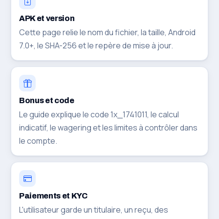
APK et version
Cette page relie le nom du fichier, la taille, Android
7.0+, le SHA-256 et le repère de mise à jour.
Bonus et code
Le guide explique le code 1x_1741011, le calcul
indicatif, le wagering et les limites à contrôler dans
le compte.
Paiements et KYC
L'utilisateur garde un titulaire, un reçu, des