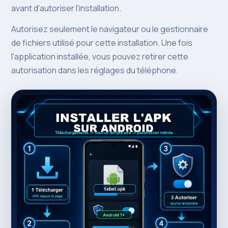
avant d'autoriser l'installation.
Autorisez seulement le navigateur ou le gestionnaire
de fichiers utilisé pour cette installation. Une fois
l'application installée, vous pouvez retirer cette
autorisation dans les réglages du téléphone.