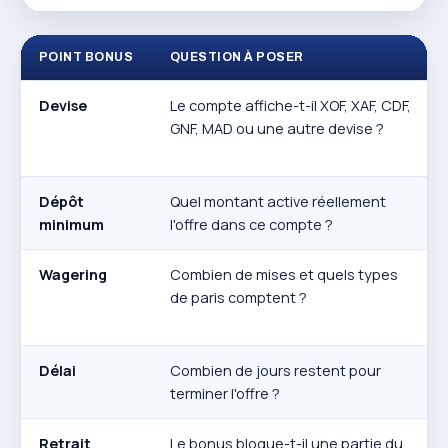
POINT BONUS
QUESTION À POSER
Devise
Le compte affiche-t-il XOF, XAF, CDF,
GNF, MAD ou une autre devise ?
Dépôt
Quel montant active réellement
minimum
l'offre dans ce compte ?
Wagering
Combien de mises et quels types
de paris comptent ?
Délai
Combien de jours restent pour
terminer l'offre ?
Retrait
Le bonus bloque-t-il une partie du