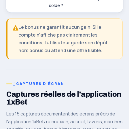
solde ?
Le bonus ne garantit aucun gain. Si le
compte n'affiche pas clairement les
conditions, l'utilisateur garde son dépôt
hors bonus ou attend une offre lisible.
CAPTURES D'ÉCRAN
Captures réelles de l'application
1xBet
Les 15 captures documentent des écrans précis de
l'application 1xBet: connexion, accueil, favoris, marchés