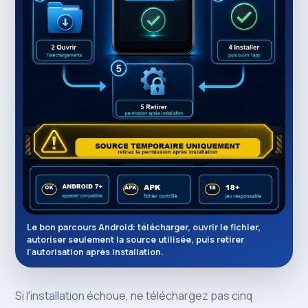
Le bon parcours Android: télécharger, ouvrir le fichier,
autoriser seulement la source utilisée, puis retirer
l'autorisation après installation.
Si l'installation échoue, ne téléchargez pas cinq