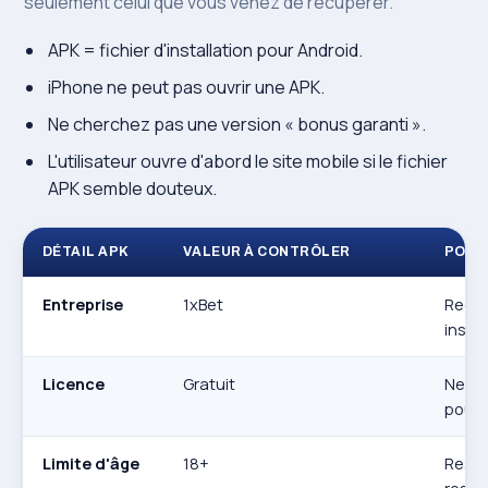
seulement celui que vous venez de récupérer.
APK = fichier d'installation pour Android.
iPhone ne peut pas ouvrir une APK.
Ne cherchez pas une version « bonus garanti ».
L'utilisateur ouvre d'abord le site mobile si le fichier
APK semble douteux.
DÉTAIL APK
VALEUR À CONTRÔLER
POURQ
Entreprise
1xBet
Recon
instal
Licence
Gratuit
Ne pa
pour l
Limite d'âge
18+
Respe