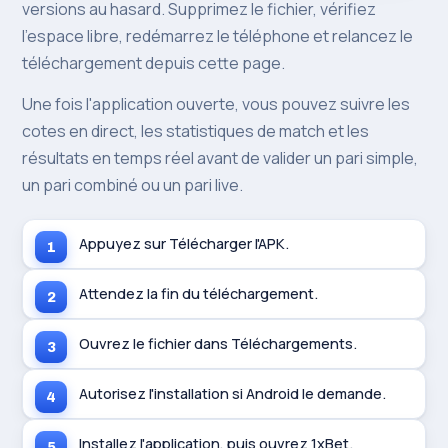
versions au hasard. Supprimez le fichier, vérifiez
l'espace libre, redémarrez le téléphone et relancez le
téléchargement depuis cette page.
Une fois l'application ouverte, vous pouvez suivre les
cotes en direct, les statistiques de match et les
résultats en temps réel avant de valider un pari simple,
un pari combiné ou un pari live.
Appuyez sur Télécharger l'APK.
Attendez la fin du téléchargement.
Ouvrez le fichier dans Téléchargements.
Autorisez l'installation si Android le demande.
Installez l'application, puis ouvrez 1xBet.