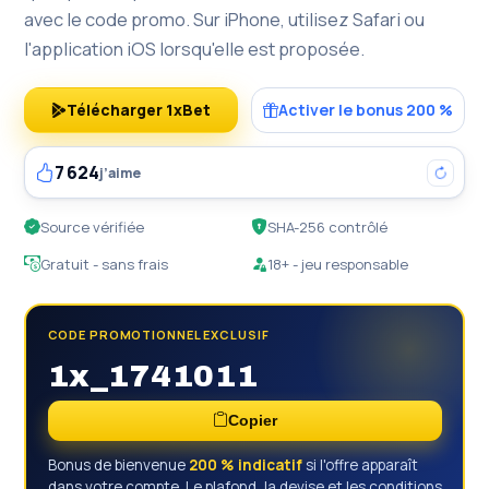
avec le code promo. Sur iPhone, utilisez Safari ou
l'application iOS lorsqu'elle est proposée.
Télécharger 1xBet
Activer le bonus 200 %
7 624
j’aime
Source vérifiée
SHA-256 contrôlé
Gratuit - sans frais
18+ - jeu responsable
CODE PROMOTIONNEL EXCLUSIF
1x_1741011
Copier
Bonus de bienvenue
200 % indicatif
si l'offre apparaît
dans votre compte. Le plafond, la devise et les conditions