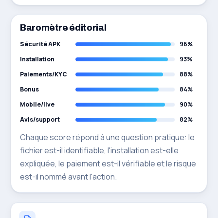
Baromètre éditorial
Sécurité APK
96%
Installation
93%
Paiements/KYC
88%
Bonus
84%
Mobile/live
90%
Avis/support
82%
Chaque score répond à une question pratique: le
fichier est-il identifiable, l'installation est-elle
expliquée, le paiement est-il vérifiable et le risque
est-il nommé avant l'action.