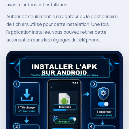
avant d'autoriser l'installation.
Autorisez seulement le navigateur ou le gestionnaire
de fichiers utilisé pour cette installation. Une fois
l'application installée, vous pouvez retirer cette
autorisation dans les réglages du téléphone.