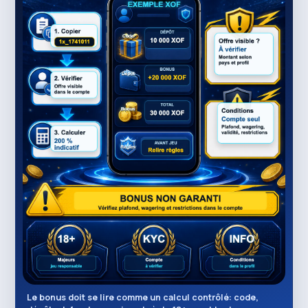
Le bonus doit se lire comme un calcul contrôlé: code,