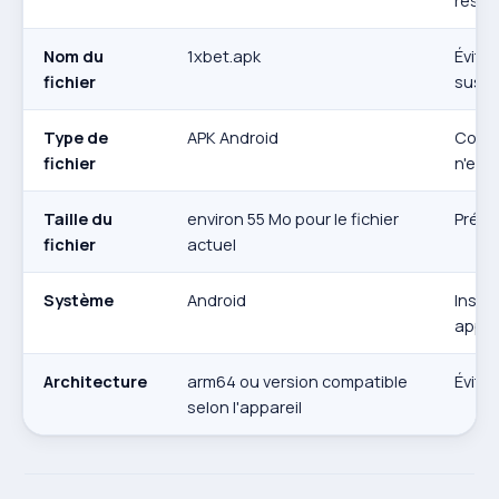
respo
Nom du
1xbet.apk
Évite
fichier
susp
Type de
APK Android
Compr
fichier
n'est 
Taille du
environ 55 Mo pour le fichier
Prévo
fichier
actuel
Système
Android
Insta
appar
Architecture
arm64 ou version compatible
Éviter
selon l'appareil