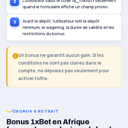
L'utilisateur saisit le code
1x_1741011
seulement
quand le formulaire affiche un champ promo.
Avant le dépôt, l'utilisateur relit le dépôt
minimum, le wagering, la durée de validité et les
restrictions du bonus.
Un bonus ne garantit aucun gain. Si les
conditions ne sont pas claires dans le
compte, ne déposez pas seulement pour
activer l'offre.
BONUS & RETRAIT
Bonus 1xBet en Afrique