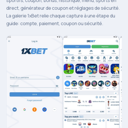
sportifs, coupon, bonus, historique, menu, sports en
direct, générateur de coupon et réglages de sécurité.
La galerie 1xBet relie chaque capture à une étape du
guide: compte, paiement, coupon ou sécurité.