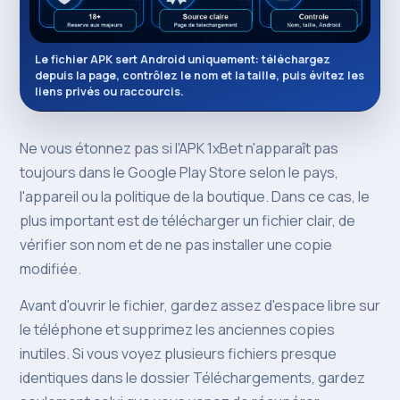
Le fichier APK sert Android uniquement: téléchargez
depuis la page, contrôlez le nom et la taille, puis évitez les
liens privés ou raccourcis.
Ne vous étonnez pas si l'APK 1xBet n'apparaît pas
toujours dans le Google Play Store selon le pays,
l'appareil ou la politique de la boutique. Dans ce cas, le
plus important est de télécharger un fichier clair, de
vérifier son nom et de ne pas installer une copie
modifiée.
Avant d'ouvrir le fichier, gardez assez d'espace libre sur
le téléphone et supprimez les anciennes copies
inutiles. Si vous voyez plusieurs fichiers presque
identiques dans le dossier Téléchargements, gardez