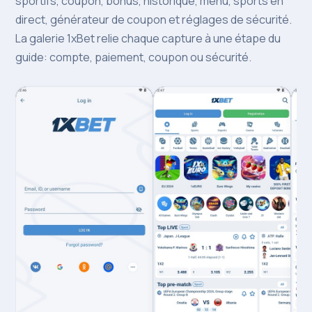
sportifs, coupon, bonus, historique, menu, sports en
direct, générateur de coupon et réglages de sécurité.
La galerie 1xBet relie chaque capture à une étape du
guide: compte, paiement, coupon ou sécurité.