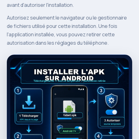
avant d'autoriser l'installation.
Autorisez seulement le navigateur ou le gestionnaire
de fichiers utilisé pour cette installation. Une fois
l'application installée, vous pouvez retirer cette
autorisation dans les réglages du téléphone.