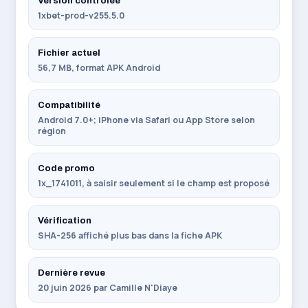
Version contrôlée
1xbet-prod-v255.5.0
Fichier actuel
56,7 MB, format APK Android
Compatibilité
Android 7.0+; iPhone via Safari ou App Store selon
région
Code promo
1x_1741011, à saisir seulement si le champ est proposé
Vérification
SHA-256 affiché plus bas dans la fiche APK
Dernière revue
20 juin 2026 par Camille N'Diaye