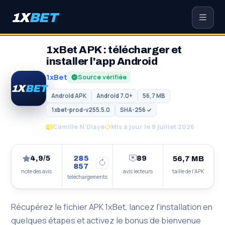
1X
BET
1xBet APK : télécharger et
installer l'app Android
1xBet
Source vérifiée
1X
BET
Android APK
Android 7.0+
56,7 MB
1xbet-prod-v255.5.0
SHA-256 ✓
Camille N'Diaye
Mis à jour le 8 juillet 2026
4,9
/5
89
285
56,7 MB
857
note des avis
avis lecteurs
taille de l'APK
téléchargements
Récupérez le fichier APK 1xBet, lancez l'installation en
quelques étapes et activez le bonus de bienvenue