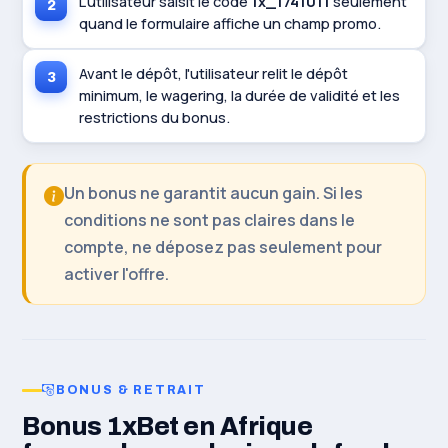
L'utilisateur saisit le code
1x_1741011
seulement
quand le formulaire affiche un champ promo.
Avant le dépôt, l'utilisateur relit le dépôt
minimum, le wagering, la durée de validité et les
restrictions du bonus.
Un bonus ne garantit aucun gain. Si les
conditions ne sont pas claires dans le
compte, ne déposez pas seulement pour
activer l'offre.
BONUS & RETRAIT
Bonus 1xBet en Afrique