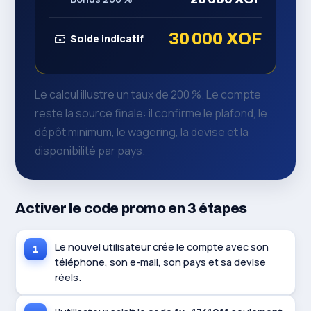
30 000 XOF
Solde indicatif
Le calcul illustre un taux de 200 %. Le compte
reste la source finale: il confirme le plafond, le
dépôt minimum, le wagering, la devise et la
disponibilité par pays.
Activer le code promo en 3 étapes
Le nouvel utilisateur crée le compte avec son
téléphone, son e-mail, son pays et sa devise
réels.