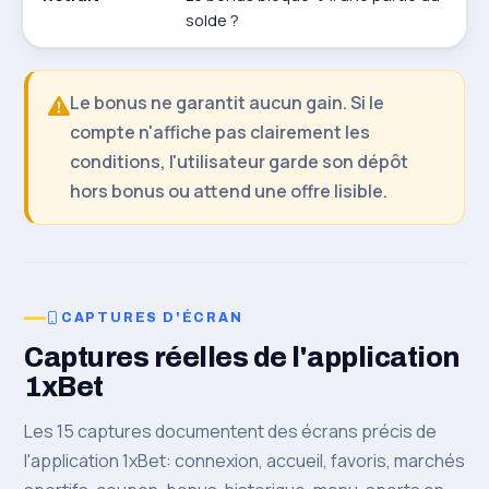
solde ?
Le bonus ne garantit aucun gain. Si le
compte n'affiche pas clairement les
conditions, l'utilisateur garde son dépôt
hors bonus ou attend une offre lisible.
CAPTURES D'ÉCRAN
Captures réelles de l'application
1xBet
Les 15 captures documentent des écrans précis de
l'application 1xBet: connexion, accueil, favoris, marchés