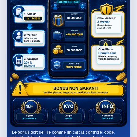
Le bonus doit se lire comme un calcul contrôlé: code,