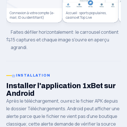
Connexion à votre compte (e-
Accueil : sports populaires,
Fav
mail, ID ou identifiant)
casino et Top Live
évé
Faites défiler horizontalement: le carrousel contient
15 captures et chaque image s'ouvre en aperçu
agrandi.
INSTALLATION
Installer l'application 1xBet sur
Android
Après le téléchargement, ouvrez le fichier APK depuis
le dossier Téléchargements. Android peut afficher une
alerte parce que le fichier ne vient pas d'une boutique
classique; cette alerte demande de vérifier la source