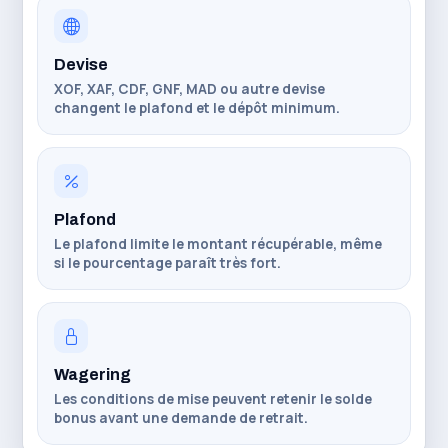
Devise
XOF, XAF, CDF, GNF, MAD ou autre devise
changent le plafond et le dépôt minimum.
Plafond
Le plafond limite le montant récupérable, même
si le pourcentage paraît très fort.
Wagering
Les conditions de mise peuvent retenir le solde
bonus avant une demande de retrait.