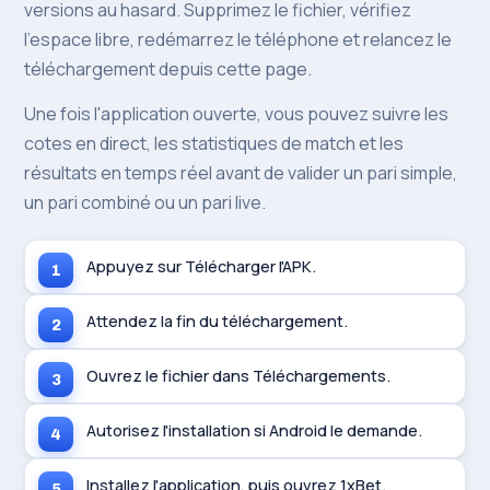
versions au hasard. Supprimez le fichier, vérifiez
l'espace libre, redémarrez le téléphone et relancez le
téléchargement depuis cette page.
Une fois l'application ouverte, vous pouvez suivre les
cotes en direct, les statistiques de match et les
résultats en temps réel avant de valider un pari simple,
un pari combiné ou un pari live.
Appuyez sur Télécharger l'APK.
Attendez la fin du téléchargement.
Ouvrez le fichier dans Téléchargements.
Autorisez l'installation si Android le demande.
Installez l'application, puis ouvrez 1xBet.