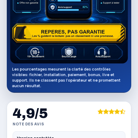
Les pourcentages mesurent la clarté des contrôles
visibles: fichier, installation, paiement, bonus, live et
support. Ils ne classent pas l'opérateur et ne promettent
aucun résultat.
4,9
/5
NOTE DES AVIS